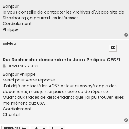
e
s
Bonjour,
s
je vous conseille de contacter les Archives d'Alsace Site de
a
g
Strasbourg ça pourrait les intéresser
e
Cordialement,
Philippe
Solylua
Re: Recherche descendants Jean Philippe GESELL
M
01 août 2026, 14:29
e
s
Bonjour Philippe,
s
Merci pour votre réponse.
a
g
J'ai déjà contacté les AD67 et leur ai envoyé copie des
e
documents, mais je n'ai pas encore eu de réponse.
Quant aux traces de descendants que j'ai pu trouver, elles
me mènent aux USA...
Cordialement,
Chantal
Répondre