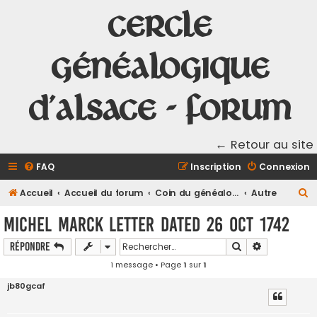
Cercle
Généalogique
d'Alsace - Forum
← Retour au site
FAQ
Inscription
Connexion
R
Accueil
Accueil du forum
Coin du généalogiste en Alsace
Autre
e
MIchel Marck letter dated 26 Oct 1742
c
Rechercher
Recherche a
Répondre
h
1 message • Page
1
sur
1
e
r
jb80gcaf
c