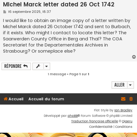
h
MIchel Marck letter dated 26 Oct 1742
e
M
16 septembre 2025, 18:37
e
r
s
I would like to obtain an image copy of a letter written by
s
Michel Marck dated 26 October 1742 and sent to Burbach,
a
g
if it exists. Who might I contact to locate this letter? The
e
Saarwerden County Office in Berg and Thal? The CGA
Secretariet for the Departementales Archives in
Strasbourg? Or someplace else?
Répondre
1 message • Page
1
sur
1
Aller
Accueil
Accueil du forum
Flat Style by
Ian Bradley
Développé par
phpBB
® Forum Software © phpBB Limited
Traduction française officielle
©
Qiaeru
Confidentialité
|
Conditions