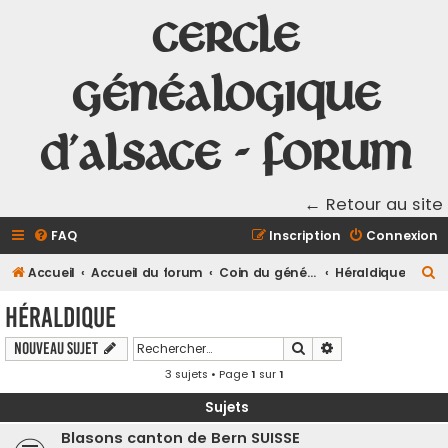
Cercle
Généalogique
d'Alsace - Forum
← Retour au site
FAQ
Inscription
Connexion
R
Accueil
Accueil du forum
Coin du généalogiste en Alsace
Héraldique
e
Héraldique
c
Rechercher
Recherche avancé
Nouveau sujet
h
3 sujets • Page
1
sur
1
e
r
Sujets
c
Blasons canton de Bern SUISSE