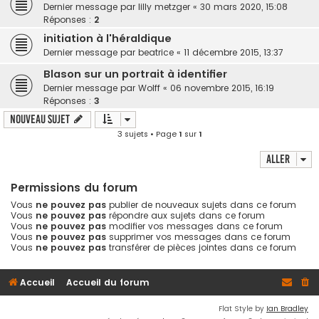
h
Dernier message par
lilly metzger
«
30 mars 2020, 15:08
Réponses :
2
e
initiation à l'héraldique
r
Dernier message par
beatrice
«
11 décembre 2015, 13:37
Blason sur un portrait à identifier
Dernier message par
Wolff
«
06 novembre 2015, 16:19
Réponses :
3
Nouveau sujet
3 sujets • Page
1
sur
1
Aller
Permissions du forum
Vous
ne pouvez pas
publier de nouveaux sujets dans ce forum
Vous
ne pouvez pas
répondre aux sujets dans ce forum
Vous
ne pouvez pas
modifier vos messages dans ce forum
Vous
ne pouvez pas
supprimer vos messages dans ce forum
Vous
ne pouvez pas
transférer de pièces jointes dans ce forum
Accueil
Accueil du forum
Flat Style by
Ian Bradley