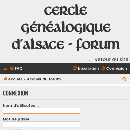
Cercle
Généalogique
d'Alsace - Forum
← Retour au site
FAQ
Inscription
Connexion
R
Accueil
Accueil du forum
e
Connexion
c
h
Nom d’utilisateur :
e
r
Mot de passe :
c