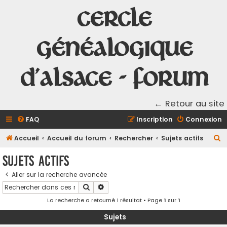
Cercle
Généalogique
d'Alsace - Forum
← Retour au site
FAQ
Inscription
Connexion
R
Accueil
Accueil du forum
Rechercher
Sujets actifs
e
Sujets actifs
c
Aller sur la recherche avancée
h
Rechercher
Recherche avancée
e
La recherche a retourné 1 résultat • Page
1
sur
1
r
c
Sujets