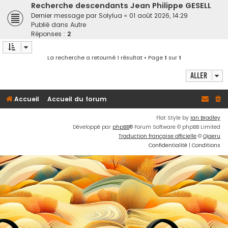
h
Recherche descendants Jean Philippe GESELL
Dernier message par
Solylua
«
01 août 2026, 14:29
e
Publié dans
Autre
r
Réponses :
2
La recherche a retourné 1 résultat • Page
1
sur
1
Aller
Accueil
Accueil du forum
Flat Style by
Ian Bradley
Développé par
phpBB
® Forum Software © phpBB Limited
Traduction française officielle
©
Qiaeru
Confidentialité
|
Conditions