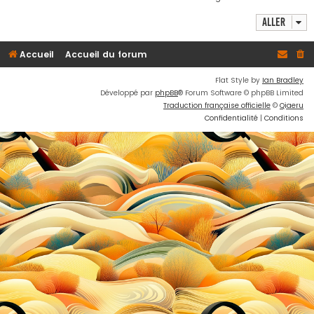
h
Aller
e
r
Accueil
Accueil du forum
Flat Style by
Ian Bradley
Développé par
phpBB
® Forum Software © phpBB Limited
Traduction française officielle
©
Qiaeru
Confidentialité
|
Conditions