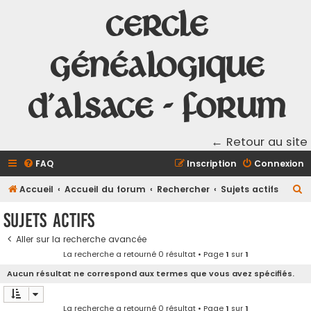
Cercle
Généalogique
d'Alsace - Forum
← Retour au site
FAQ
Inscription
Connexion
R
Accueil
Accueil du forum
Rechercher
Sujets actifs
e
Sujets actifs
c
Aller sur la recherche avancée
h
La recherche a retourné 0 résultat • Page
1
sur
1
e
Aucun résultat ne correspond aux termes que vous avez spécifiés.
r
c
La recherche a retourné 0 résultat • Page
1
sur
1