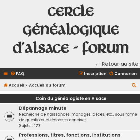
Cercle
Généalogique
d'Alsace - Forum
← Retour au site
FAQ
Inscription
Connexion
R
Accueil
Accueil du forum
e
Coin du généalogiste en Alsace
c
Dépannage minute
h
Recherche de naissances, mariages, décès, etc., sous forme
e
de questions et réponses concises
Sujets :
177
r
c
Professions, titres, fonctions, institutions