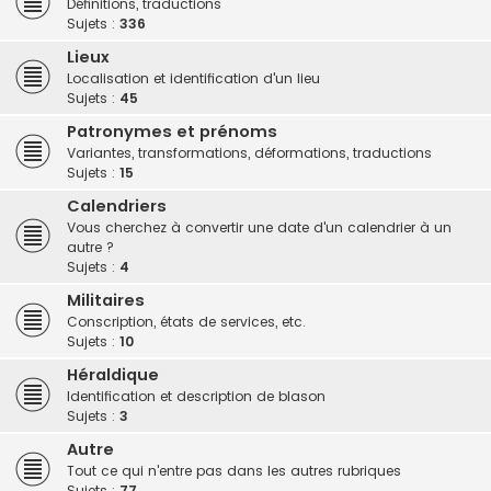
Définitions, traductions
h
Sujets :
336
e
Lieux
r
Localisation et identification d'un lieu
Sujets :
45
Patronymes et prénoms
Variantes, transformations, déformations, traductions
Sujets :
15
Calendriers
Vous cherchez à convertir une date d'un calendrier à un
autre ?
Sujets :
4
Militaires
Conscription, états de services, etc.
Sujets :
10
Héraldique
Identification et description de blason
Sujets :
3
Autre
Tout ce qui n'entre pas dans les autres rubriques
Sujets :
77