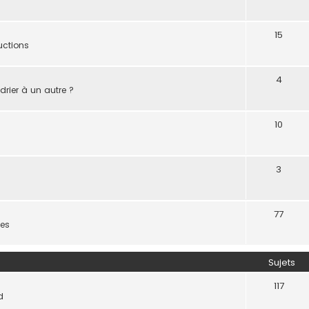
15
uctions
4
rier à un autre ?
10
3
77
ues
Sujets
117
d