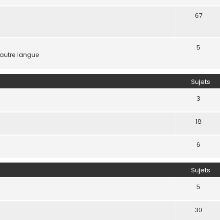
67
5
 autre langue
Sujets
3
18
6
Sujets
5
30