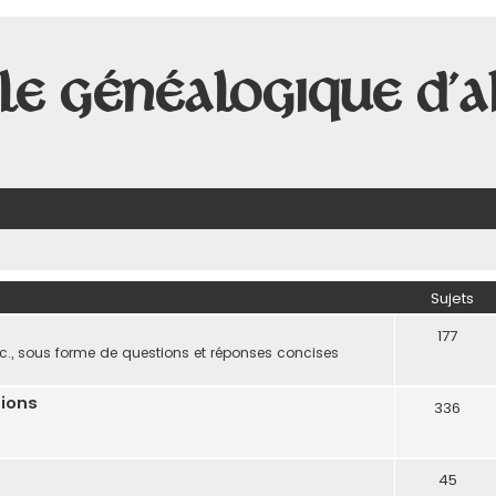
le Généalogique d'A
Sujets
177
c., sous forme de questions et réponses concises
tions
336
45