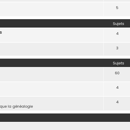
5
Sujets
s
4
3
Sujets
60
4
4
e que la généalogie