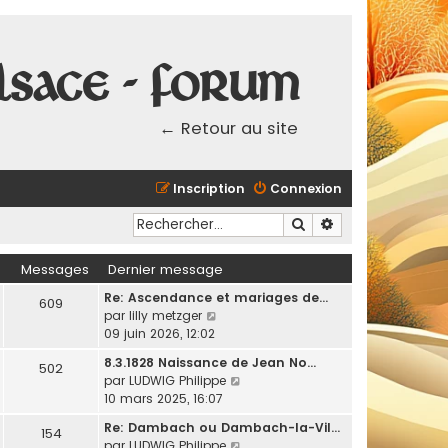
lsace - Forum
← Retour au site
Inscription
Connexion
Rechercher
Recherche avancé
Messages
Dernier message
Re: Ascendance et mariages de…
609
C
par
lilly metzger
o
09 juin 2026, 12:02
n
8.3.1828 Naissance de Jean No…
502
s
C
par
LUDWIG Philippe
u
o
10 mars 2025, 16:07
l
n
t
Re: Dambach ou Dambach-la-Vil…
154
s
e
C
par
LUDWIG Philippe