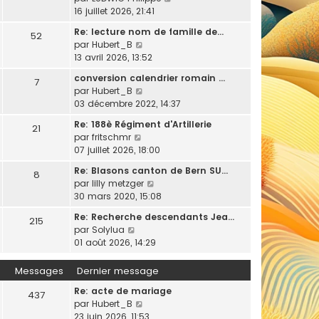
u
r
o
16 juillet 2026, 21:41
l
l
n
t
Re: lecture nom de famille de…
e
52
s
e
C
par
Hubert_B
d
u
r
o
13 avril 2026, 13:52
e
l
l
n
r
t
conversion calendrier romain …
e
7
s
n
e
C
par
Hubert_B
d
u
i
r
o
03 décembre 2022, 14:37
e
l
e
l
n
r
t
r
Re: 188è Régiment d'Artillerie
e
21
s
n
e
m
C
par
fritschmr
d
u
i
r
e
o
07 juillet 2026, 18:00
e
l
e
l
s
n
r
t
r
Re: Blasons canton de Bern SU…
e
8
s
s
n
e
m
C
par
lilly metzger
d
a
u
i
r
e
o
30 mars 2020, 15:08
e
g
l
e
l
s
n
r
e
t
r
Re: Recherche descendants Jea…
e
215
s
s
n
e
m
C
par
Solylua
d
a
u
i
r
e
o
01 août 2026, 14:29
e
g
l
e
l
s
n
r
e
t
r
e
s
s
n
Messages
Dernier message
e
m
d
a
u
i
r
e
e
Re: acte de mariage
g
l
437
e
l
s
r
C
par
Hubert_B
e
t
r
e
s
n
o
23 juin 2026, 11:53
e