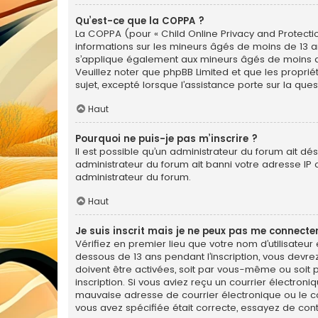
Qu’est-ce que la COPPA ?
La COPPA (pour « Child Online Privacy and Protectio
informations sur les mineurs âgés de moins de 13 a
s’applique également aux mineurs âgés de moins de 1
Veuillez noter que phpBB Limited et que les propri
sujet, excepté lorsque l’assistance porte sur la qu
Haut
Pourquoi ne puis-je pas m’inscrire ?
Il est possible qu’un administrateur du forum ait dé
administrateur du forum ait banni votre adresse IP ou 
administrateur du forum.
Haut
Je suis inscrit mais je ne peux pas me connecter
Vérifiez en premier lieu que votre nom d’utilisateur
dessous de 13 ans pendant l’inscription, vous devre
doivent être activées, soit par vous-même ou soit pa
inscription. Si vous aviez reçu un courrier électron
mauvaise adresse de courrier électronique ou le cour
vous avez spécifiée était correcte, essayez de con