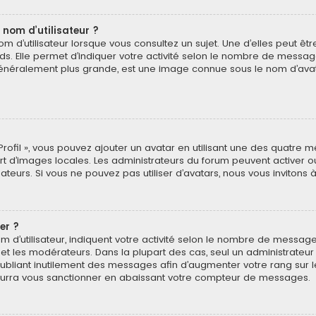
 nom d’utilisateur ?
 d’utilisateur lorsque vous consultez un sujet. Une d’elles peut ê
ds. Elle permet d’indiquer votre activité selon le nombre de messa
e, généralement plus grande, est une image connue sous le nom d’ava
Profil », vous pouvez ajouter un avatar en utilisant une des quatre mé
ert d’images locales. Les administrateurs du forum peuvent activer o
isateurs. Si vous ne pouvez pas utiliser d’avatars, nous vous invitons
er ?
 d’utilisateur, indiquent votre activité selon le nombre de message
 et les modérateurs. Dans la plupart des cas, seul un administrateu
bliant inutilement des messages afin d’augmenter votre rang sur 
urra vous sanctionner en abaissant votre compteur de messages.