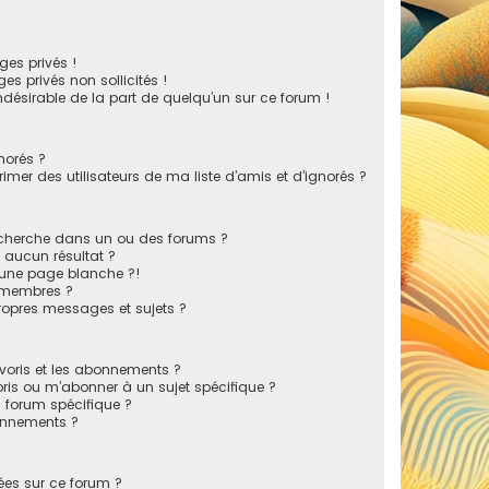
es privés !
s privés non sollicités !
indésirable de la part de quelqu’un sur ce forum !
norés ?
mer des utilisateurs de ma liste d’amis et d’ignorés ?
echerche dans un ou des forums ?
 aucun résultat ?
 une page blanche ?!
 membres ?
opres messages et sujets ?
favoris et les abonnements ?
ris ou m’abonner à un sujet spécifique ?
forum spécifique ?
onnements ?
sées sur ce forum ?