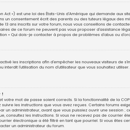
n Act ») est une loi des États-Unis d’Amérique qui demande aux site
ns un consentement écrit des parents ou des tuteurs légaux des min
3 ans inscrits sur votre forum, nous vous conseillons de contacter 
étaires de ce forum ne peuvent pas vous proposer d’assistance léga
estion « Qui dois-je contacter à propos de problèmes d’abus ou d’ord
sactivé les inscriptions afin d’empêcher les nouveaux visiteurs de s’
interdit l’utilisation du nom d’utilisateur que vous souhaitez utiliser
 !
 et votre mot de passe soient corrects. Si la fonctionnalité de la CO
z suivre les instructions que vous avez reçues. Certains forums exig
r un administrateur, avant que vous puissiez ouvrir une session ; ce
ique, consultez les instructions. Si vous ne recevez pas de courrier
rier électronique a été filtré en tant que pourriel. Si vous êtes ce
tacter un administrateur du forum.