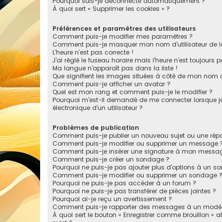
Pourquoi suis-je déconnecté automatiquement ?
À quoi sert « Supprimer les cookies » ?
Préférences et paramètres des utilisateurs
Comment puis-je modifier mes paramètres ?
Comment puis-je masquer mon nom d’utilisateur de la li
L’heure n’est pas correcte !
J’ai réglé le fuseau horaire mais l’heure n’est toujours p
Ma langue n’apparaît pas dans la liste !
Que signifient les images situées à côté de mon nom d’
Comment puis-je afficher un avatar ?
Quel est mon rang et comment puis-je le modifier ?
Pourquoi m’est-il demandé de me connecter lorsque je c
électronique d’un utilisateur ?
Problèmes de publication
Comment puis-je publier un nouveau sujet ou une rép
Comment puis-je modifier ou supprimer un message 
Comment puis-je insérer une signature à mon messa
Comment puis-je créer un sondage ?
Pourquoi ne puis-je pas ajouter plus d’options à un s
Comment puis-je modifier ou supprimer un sondage 
Pourquoi ne puis-je pas accéder à un forum ?
Pourquoi ne puis-je pas transférer de pièces jointes ?
Pourquoi ai-je reçu un avertissement ?
Comment puis-je rapporter des messages à un modér
À quoi sert le bouton « Enregistrer comme brouillon » af