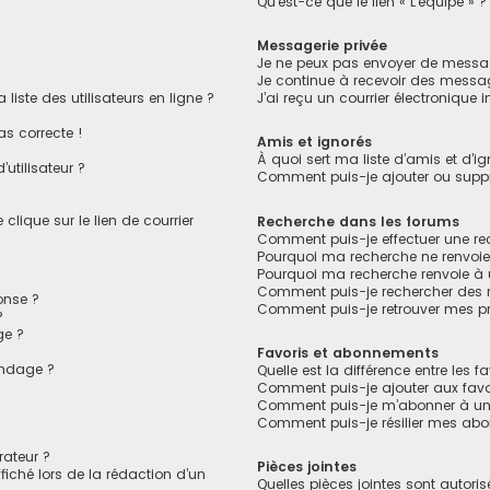
Qu’est-ce que le lien « L’équipe » ?
Messagerie privée
Je ne peux pas envoyer de messag
Je continue à recevoir des message
ste des utilisateurs en ligne ?
J’ai reçu un courrier électronique 
as correcte !
Amis et ignorés
À quoi sert ma liste d’amis et d’ig
utilisateur ?
Comment puis-je ajouter ou suppri
lique sur le lien de courrier
Recherche dans les forums
Comment puis-je effectuer une r
Pourquoi ma recherche ne renvoie
Pourquoi ma recherche renvoie à
Comment puis-je rechercher des
onse ?
Comment puis-je retrouver mes pr
?
ge ?
Favoris et abonnements
ondage ?
Quelle est la différence entre les 
?
Comment puis-je ajouter aux favo
Comment puis-je m’abonner à un 
Comment puis-je résilier mes ab
ateur ?
Pièces jointes
fiché lors de la rédaction d’un
Quelles pièces jointes sont autori