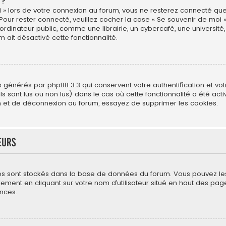
 ?
 » lors de votre connexion au forum, vous ne resterez connecté que
 Pour rester connecté, veuillez cocher la case « Se souvenir de moi 
ateur public, comme une librairie, un cybercafé, une université, e
m ait désactivé cette fonctionnalité.
s générés par phpBB 3.3 qui conservent votre authentification et vo
s sont lus ou non lus) dans le cas où cette fonctionnalité a été act
 et de déconnexion au forum, essayez de supprimer les cookies.
eurs
mètres sont stockés dans la base de données du forum. Vous pouvez l
néralement en cliquant sur votre nom d’utilisateur situé en haut des
nces.