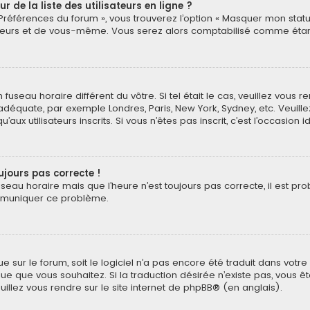
de la liste des utilisateurs en ligne ?
 Préférences du forum », vous trouverez l’option « Masquer mon statut
eurs et de vous-même. Vous serez alors comptabilisé comme étant un
n fuseau horaire différent du vôtre. Si tel était le cas, veuillez vous 
 adéquate, par exemple Londres, Paris, New York, Sydney, etc. Veuil
ux utilisateurs inscrits. Si vous n’êtes pas inscrit, c’est l’occasion i
oujours pas correcte !
useau horaire mais que l’heure n’est toujours pas correcte, il est pr
ommuniquer ce problème.
ngue sur le forum, soit le logiciel n’a pas encore été traduit dans v
langue que vous souhaitez. Si la traduction désirée n’existe pas, vou
euillez vous rendre sur
le site internet de phpBB
® (en anglais).