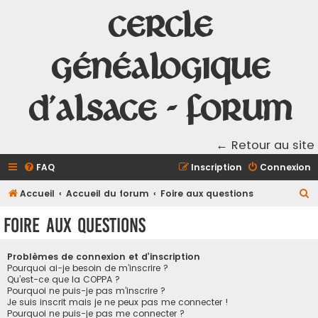
Cercle
Généalogique
d'Alsace - Forum
← Retour au site
FAQ
Inscription
Connexion
R
Accueil
Accueil du forum
Foire aux questions
e
Foire aux questions
c
h
Problèmes de connexion et d’inscription
e
Pourquoi ai-je besoin de m’inscrire ?
Qu’est-ce que la COPPA ?
r
Pourquoi ne puis-je pas m’inscrire ?
Je suis inscrit mais je ne peux pas me connecter !
c
Pourquoi ne puis-je pas me connecter ?