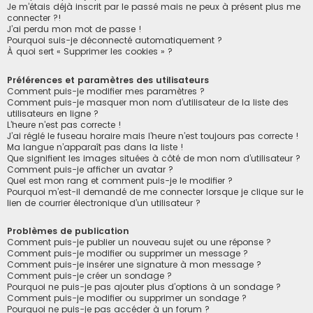
h
Je m’étais déjà inscrit par le passé mais ne peux à présent plus me
connecter ?!
e
J’ai perdu mon mot de passe !
r
Pourquoi suis-je déconnecté automatiquement ?
À quoi sert « Supprimer les cookies » ?
Préférences et paramètres des utilisateurs
Comment puis-je modifier mes paramètres ?
Comment puis-je masquer mon nom d’utilisateur de la liste des
utilisateurs en ligne ?
L’heure n’est pas correcte !
J’ai réglé le fuseau horaire mais l’heure n’est toujours pas correcte !
Ma langue n’apparaît pas dans la liste !
Que signifient les images situées à côté de mon nom d’utilisateur ?
Comment puis-je afficher un avatar ?
Quel est mon rang et comment puis-je le modifier ?
Pourquoi m’est-il demandé de me connecter lorsque je clique sur le
lien de courrier électronique d’un utilisateur ?
Problèmes de publication
Comment puis-je publier un nouveau sujet ou une réponse ?
Comment puis-je modifier ou supprimer un message ?
Comment puis-je insérer une signature à mon message ?
Comment puis-je créer un sondage ?
Pourquoi ne puis-je pas ajouter plus d’options à un sondage ?
Comment puis-je modifier ou supprimer un sondage ?
Pourquoi ne puis-je pas accéder à un forum ?